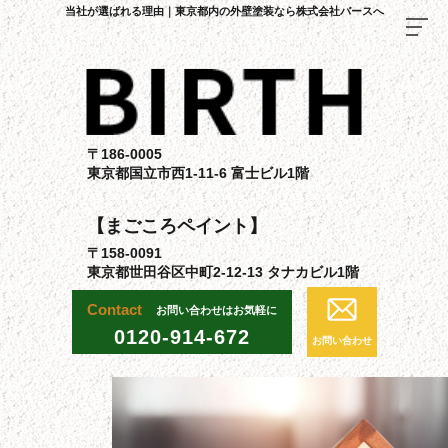
当社が選ばれる理由｜東京都内の外壁塗装なら株式会社バースへ
TOP
料金・施工までの流れ
〒186-0005
東京都国立市西1-11-6 富士ビル1階
当社について
施工事例
【まごころペイント】
〒158-0091
各種施工について
東京都世田谷区中町2-12-13 タナカビル1階
ブログ
Contact
お問い合わせはお気軽に
採用情報
0120-914-672
お問い合わせ
よくある質問
お問い合わせ